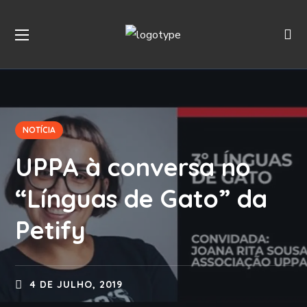
NOTÍCIA
UPPA à conversa no
“Línguas de Gato” da
Petify
4 DE JULHO, 2019