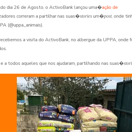
ssado dia 26 de Agosto, o ActivoBank lançou uma�
ação de
lizadores correram a partilhar nas suas�
um�
, onde ti
stories
post
UPPA (@uppa_animais).
 recebemos a visita do ActivoBank, no albergue da UPPA, onde 
dos.
 e a todos aqueles que nos ajudaram, partilhando nas suas�
stor