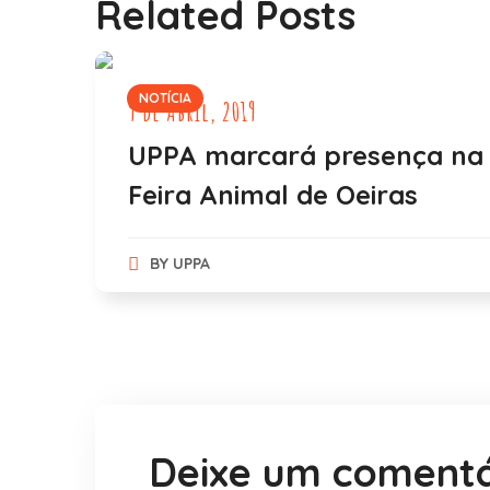
Related Posts
NOTÍCIA
9 de Abril, 2019
UPPA marcará presença na 
Feira Animal de Oeiras
BY
UPPA
Deixe um comentá