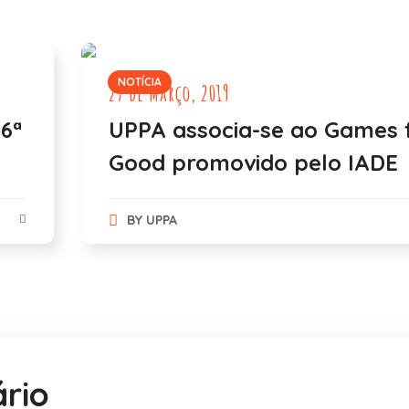
NOTÍCIA
27 de Março, 2019
6ª
UPPA associa-se ao Games 
Good promovido pelo IADE
BY
UPPA
rio