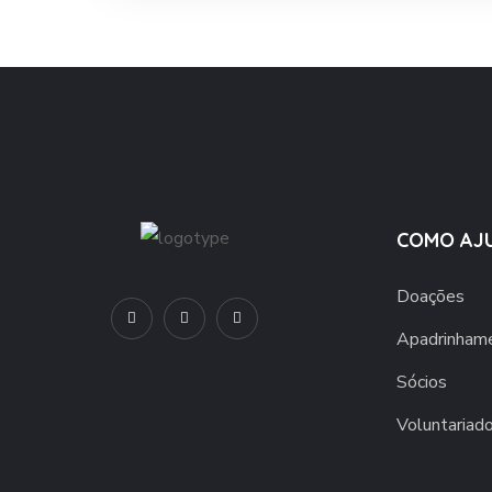
COMO AJ
Doações
Apadrinham
Sócios
Voluntariad