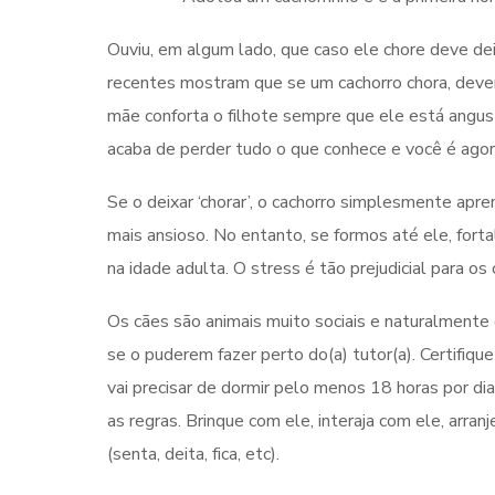
Ouviu, em algum lado, que caso ele chore deve deix
recentes mostram que se um cachorro chora, devem
mãe conforta o filhote sempre que ele está angu
acaba de perder tudo o que conhece e você é agor
Se o deixar ‘chorar’, o cachorro simplesmente apren
mais ansioso. No entanto, se formos até ele, fortal
na idade adulta. O stress é tão prejudicial para os
Os cães são animais muito sociais e naturalmente
se o puderem fazer perto do(a) tutor(a). Certifiq
vai precisar de dormir pelo menos 18 horas por dia
as regras. Brinque com ele, interaja com ele, arra
(senta, deita, fica, etc).