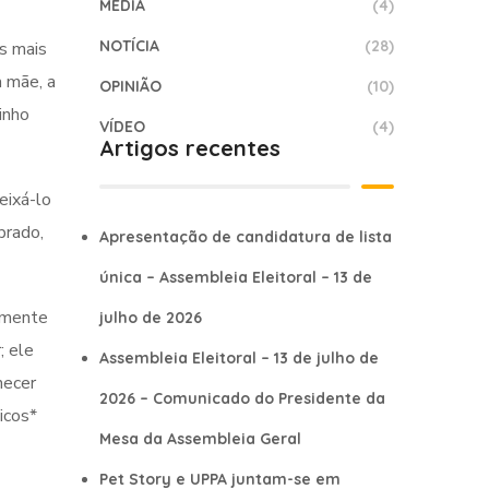
MEDIA
(4)
NOTÍCIA
(28)
os mais
a mãe, a
OPINIÃO
(10)
inho
VÍDEO
(4)
Artigos recentes
eixá-lo
brado,
Apresentação de candidatura de lista
única – Assembleia Eleitoral – 13 de
damente
julho de 2026
; ele
Assembleia Eleitoral – 13 de julho de
hecer
2026 – Comunicado do Presidente da
icos*
Mesa da Assembleia Geral
Pet Story e UPPA juntam-se em