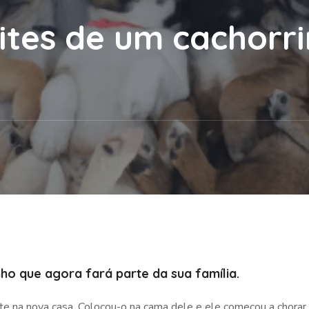
ites de um cachorr
ho que agora fará parte da sua família.
ite na nova casa. Colocou-o na cama dele e ele começou a chorar.