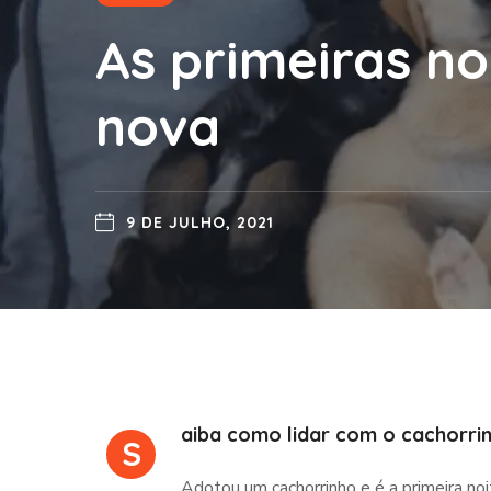
As primeiras no
nova
9 DE JULHO, 2021
aiba como lidar com o cachorrin
S
Adotou um cachorrinho e é a primeira no