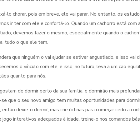
á-lo chorar, pois em breve, ele vai parar. No entanto, os estud
os ir ter com ele e confortá-lo. Quando um cachorro está com 
stiado; devemos fazer o mesmo, especialmente quando o cachorr
a, tudo o que ele tem.
derá que ninguém o vai ajudar se estiver angustiado, e isso vai d
ecemos o vínculo com ele, e isso, no futuro, leva a um cão equili
 cães quanto para nós.
 gostam de dormir perto da sua família, e dormirão mais profun
ue-se que o seu novo amigo tem muitas oportunidades para dormir
, então deixe-o dormir, mas crie rotinas para começar cedo a con
nje jogo interativos adequados à idade, treine-o nos comandos bás