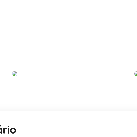
Maria Pessoa
Photographer
#PARCERIAS
rio