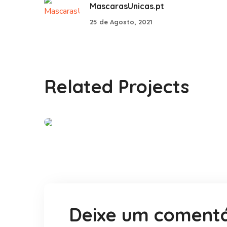
MascarasUnicas.pt
25 de Agosto, 2021
Clínica Veterinária
Related Projects
Miraflores
#PARCERIAS
Deixe um comentá