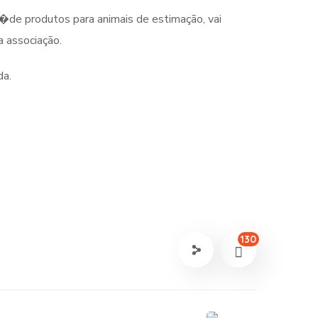
�
de produtos para animais de estimação, vai
a associação.
da.
130