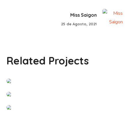
Miss Saigon
25 de Agosto, 2021
Related Projects
Clínica Dao Jia – Rafael Laballe
#PARCERIAS
Lisbon Dogs
#PARCERIAS
Pet Story
#PARCERIAS