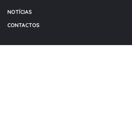
NOTÍCIAS
CONTACTOS
MB Way - 968 551 353
PT50 0033 0000 4534 7808 946 05
DOE AGORA