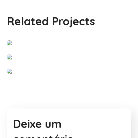
Related Projects
Best Choice Lodging
#PARCERIAS
Goldpet
#PARCERIAS
Nutri Chance
#PARCERIAS
Deixe um