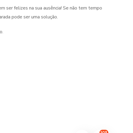
em ser felizes na sua ausência! Se não tem tempo
harada pode ser uma solução.
o.
103