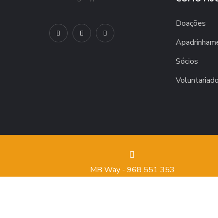
Doações
Apadrinham
Sócios
Voluntariad
MB Way - 968 551 353
Política de Privacidade