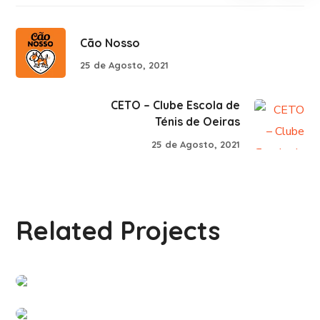
Cão Nosso
25 de Agosto, 2021
CETO – Clube Escola de
Ténis de Oeiras
25 de Agosto, 2021
APP – Adestramento Positivo
Related Projects
Project
#PARCERIAS
Da Joana Pet sitting
#PARCERIAS
My Intelligent Pets
#PARCERIAS