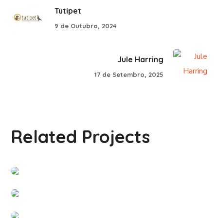
Tutipet
9 de Outubro, 2024
Jule Harring
17 de Setembro, 2025
Related Projects
Barry4Kids
#PARCERIAS
Escola Academia Sporting Sintr
#PARCERIAS
My Little Pet
#PARCERIAS