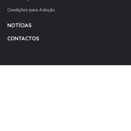
Condições para Adoção
NOTÍCIAS
CONTACTOS
MB Way - 968 551 353
PT50 0033 0000 4534 7808 946 05
DOE AGORA