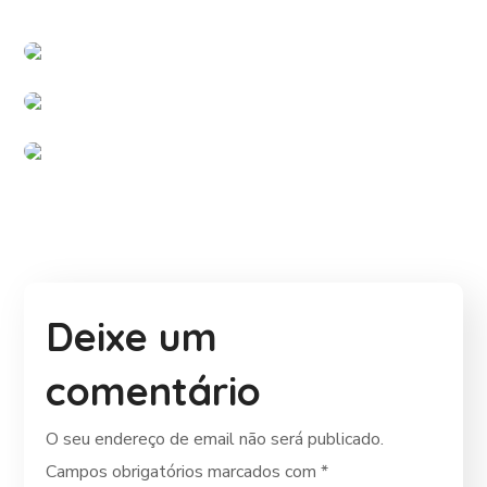
#PARCERIAS
Kimono em Português
#PARCERIAS
Pet Land
#PARCERIAS
Deixe um
comentário
O seu endereço de email não será publicado.
Campos obrigatórios marcados com
*