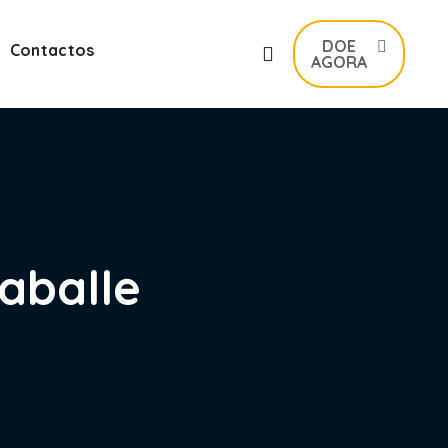
DOE
Contactos
AGORA
Laballe