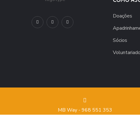
Doações
Apadrinham
Sócios
Voluntariad
MB Way - 968 551 353
Política de Privacidade